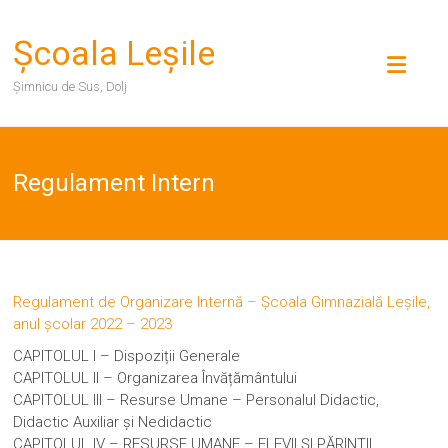
Skip
to
Şcoala Leşile
content
Şimnicu de Sus, Dolj
Regulament Intern
Regulament de Organizare Internă – Școala Gimnazială Leșile,
anul școlar 2022 – 2023
CAPITOLUL I – Dispoziții Generale
CAPITOLUL II – Organizarea Învățământului
CAPITOLUL III – Resurse Umane – Personalul Didactic,
Didactic Auxiliar şi Nedidactic
CAPITOLUL IV – RESURSE UMANE – ELEVII ŞI PĂRINŢII