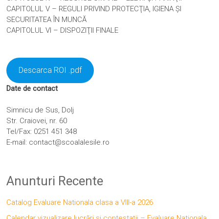
CAPITOLUL V – REGULI PRIVIND PROTECŢIA, IGIENA ŞI
SECURITATEA ÎN MUNCĂ
CAPITOLUL VI – DISPOZIŢII FINALE
Descarca ROI .pdf
Date de contact
Simnicu de Sus, Dolj
Str. Craiovei, nr. 60
Tel/Fax: 0251 451 348
E-mail: contact@scoalalesile.ro
Anunturi Recente
Catalog Evaluare Nationala clasa a VIII-a 2026
Calendar vizualizare lucrări și contestații – Evaluare Nationala